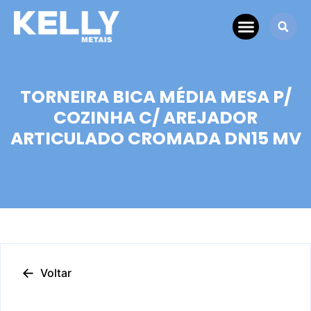
TORNEIRA BICA MÉDIA MESA P/
COZINHA C/ AREJADOR
ARTICULADO CROMADA DN15 MV
←
Voltar